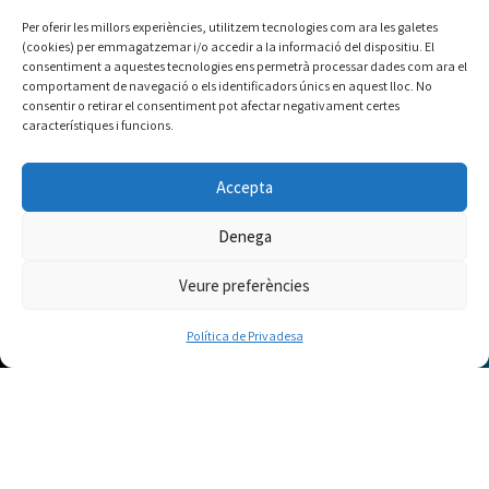
Per oferir les millors experiències, utilitzem tecnologies com ara les galetes
(cookies) per emmagatzemar i/o accedir a la informació del dispositiu. El
consentiment a aquestes tecnologies ens permetrà processar dades com ara el
comportament de navegació o els identificadors únics en aquest lloc. No
consentir o retirar el consentiment pot afectar negativament certes
característiques i funcions.
Accepta
Denega
Veure preferències
3
Política de Privadesa
La fundació
La nostra missió és d
onar resposta als interessos